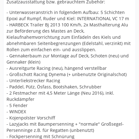
Zusatzausstattung bzw. gebrauchtem Zubehör:
- Unterwasseranstrich in folgendem Aufbau: 5 Schichten
Epoxi auf Rumpf, Ruder und Kiel: INTERNATIONAL VC 17 m
- HARBECK Trailer Bj 2013 100 Km/h, 2x Masthalterung Alu
zur Beförderung des Mastes an Deck,
Kielaufnahemvorrichtung zum Einfädeln des Kiels und
abnehmbaren Seitenbegrenzungen (Edelstahl, verzinkt) mit
Rollen zum einfachen ein- und ausslippen.
- Gennakerbaum zur Montage auf Deck, Schoten (neu) und
Gennaker (klein)
- Ausreitgurte Racing (neu), hängend verstellbar
- Großschott Racing Dynema (+ unbenutzte Originalschot)
- Unterliekstrecker Racing
- Paddel, Pütz, Ösfass, Bootshaken, Schrubber
- 2 Festmacher mit 4,5 Meter Länge (Neu 2016), inkl.
Ruckdämpfer
- 5 Fender
- WINDEX
- Kojenpolster Vorschiff
- Lazyjacks mit Baumpersenning + "normale" Großsegel-
Persenninge z.B. für Regatten (unbenutzt)
- Fockpersenning mit Schnürung