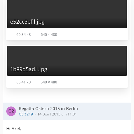
e52cc3ef.l.jpg
69,34 kB
640 × 480
1b89d5ad.l.jpg
85,41 kB
640 × 480
Regatta Ostern 2015 in Berlin
GER 219
14. April 2015 um 11:01
Hi Axel,