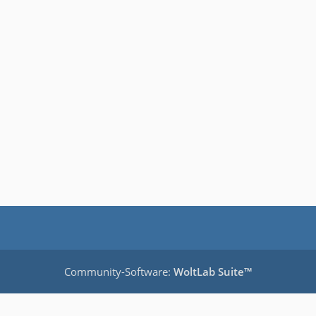
Community-Software:
WoltLab Suite™