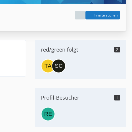
Inhalte suchen
red/green folgt
2
Profil-Besucher
1