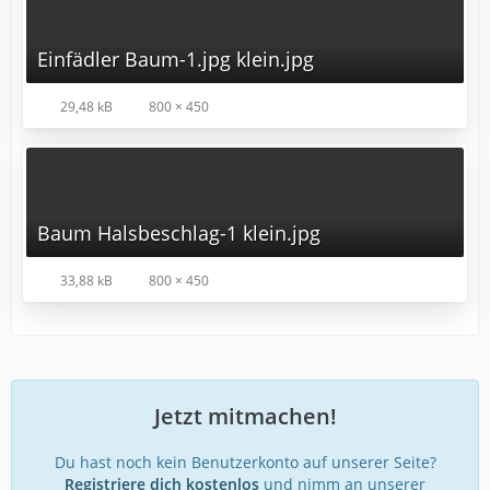
Einfädler Baum-1.jpg klein.jpg
29,48 kB
800 × 450
Baum Halsbeschlag-1 klein.jpg
33,88 kB
800 × 450
Jetzt mitmachen!
Du hast noch kein Benutzerkonto auf unserer Seite?
Registriere dich kostenlos
und nimm an unserer