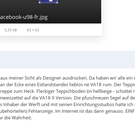
facebook-u98-fr.jpg
5,35 kB
63 × 63
 aus meiner Sicht als Designer ausdrücken. Da haben wir alle ein r
t an der Ecke eines Estlandstandes lieblos ne VA18 rum. Der Tep
reppe zum Heck. Fleckiger Teppichboden (in hellbeige - schüttel mic
weiszettel auf die VA18 X Version. Die pfuschneuen Segel auf der 
ls Inhaber der Werft und mit seinen Einrichtungsstudios hatte ich
Zubehörteilen) Fehlanzeige. Im Internet ist das dann genauso. 
r die Wahrheit.