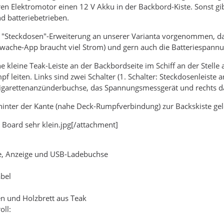
n Elektromotor einen 12 V Akku in der Backbord-Kiste. Sonst gibt 
d batteriebetrieben.
ne "Steckdosen"-Erweiterung an unserer Varianta vorgenommen, 
wache-App braucht viel Strom) und gern auch die Batteriespannu
e kleine Teak-Leiste an der Backbordseite im Schiff an der Stelle
pf leiten. Links sind zwei Schalter (1. Schalter: Steckdosenleist
garettenanzünderbuchse, das Spannungsmessgerät und rechts d
hinter der Kante (nahe Deck-Rumpfverbindung) zur Backskiste gel
Board sehr klein.jpg[/attachment]
se, Anzeige und USB-Ladebuchse
abel
n und Holzbrett aus Teak
oll: