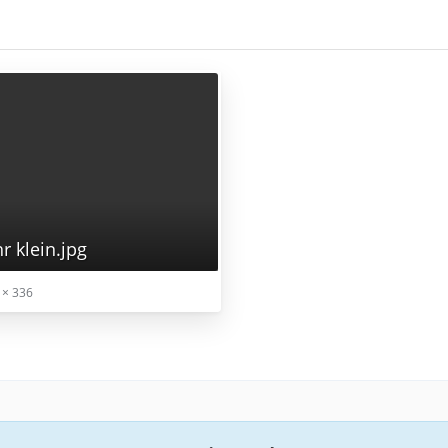
r klein.jpg
 × 336