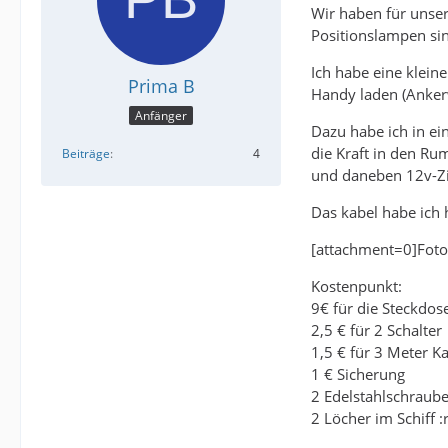
Wir haben für unsere
Positionslampen sin
Ich habe eine klei
Prima B
Handy laden (Anker
Anfänger
Dazu habe ich in ein
die Kraft in den Rum
Beiträge
4
und daneben 12v-Zi
Das kabel habe ich 
[attachment=0]Foto 
Kostenpunkt:
9€ für die Steckdo
2,5 € für 2 Schalter
1,5 € für 3 Meter K
1 € Sicherung
2 Edelstahlschraube
2 Löcher im Schiff :r