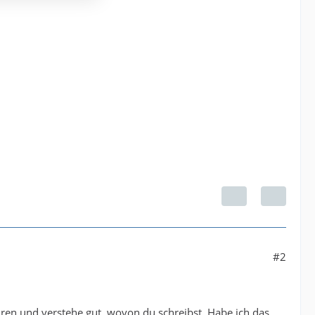
#2
hren und verstehe gut, wovon du schreibst. Habe ich das