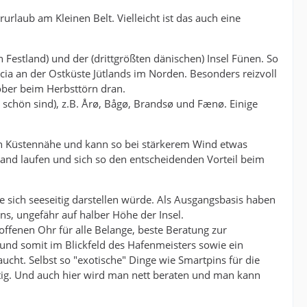
laub am Kleinen Belt. Vielleicht ist das auch eine
 Festland) und der (drittgrößten dänischen) Insel Fünen. So
icia an der Ostküste Jütlands im Norden. Besonders reizvoll
ober beim Herbsttörn dran.
n schön sind), z.B. Årø, Bågø, Brandsø und Fænø. Einige
 in Küstennähe und kann so bei stärkerem Wind etwas
and laufen und sich so den entscheidenden Vorteil beim
 sich seeseitig darstellen würde. Als Ausgangsbasis haben
ns, ungefähr auf halber Höhe der Insel.
offenen Ohr für alle Belange, beste Beratung zur
 und somit im Blickfeld des Hafenmeisters sowie ein
cht. Selbst so "exotische" Dinge wie Smartpins für die
tig. Und auch hier wird man nett beraten und man kann