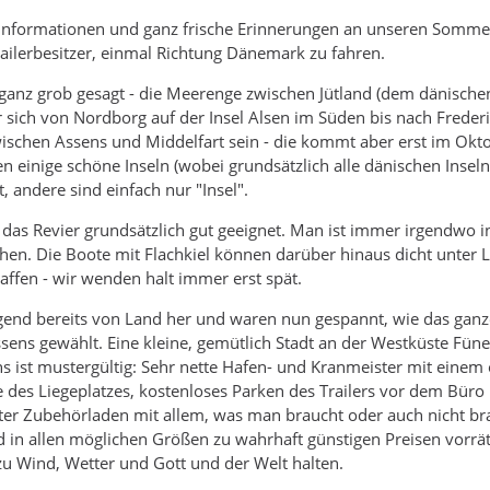
Informationen und ganz frische Erinnerungen an unseren Sommerur
railerbesitzer, einmal Richtung Dänemark zu fahren.
 - ganz grob gesagt - die Meerenge zwischen Jütland (dem dänischen
r sich von Nordborg auf der Insel Alsen im Süden bis nach Freder
ischen Assens und Middelfart sein - die kommt aber erst im Okt
gen einige schöne Inseln (wobei grundsätzlich alle dänischen Insel
 andere sind einfach nur "Insel".
 das Revier grundsätzlich gut geeignet. Man ist immer irgendwo
n. Die Boote mit Flachkiel können darüber hinaus dicht unter L
ffen - wir wenden halt immer erst spät.
end bereits von Land her und waren nun gespannt, wie das ganze
ssens gewählt. Eine kleine, gemütlich Stadt an der Westküste Füne
ns ist mustergültig: Sehr nette Hafen- und Kranmeister mit einem 
e des Liegeplatzes, kostenloses Parken des Trailers vor dem Büro
ter Zubehörladen mit allem, was man braucht oder auch nicht brau
 in allen möglichen Größen zu wahrhaft günstigen Preisen vorrä
u Wind, Wetter und Gott und der Welt halten.