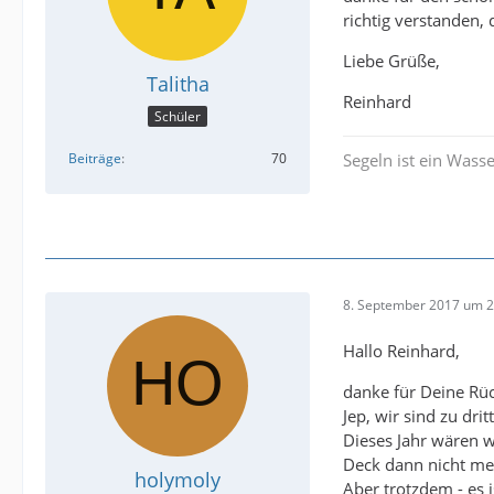
richtig verstanden,
Liebe Grüße,
Talitha
Reinhard
Schüler
Segeln ist ein Wasse
Beiträge
70
8. September 2017 um 2
Hallo Reinhard,
danke für Deine Rü
Jep, wir sind zu dri
Dieses Jahr wären w
Deck dann nicht me
holymoly
Aber trotzdem - es 