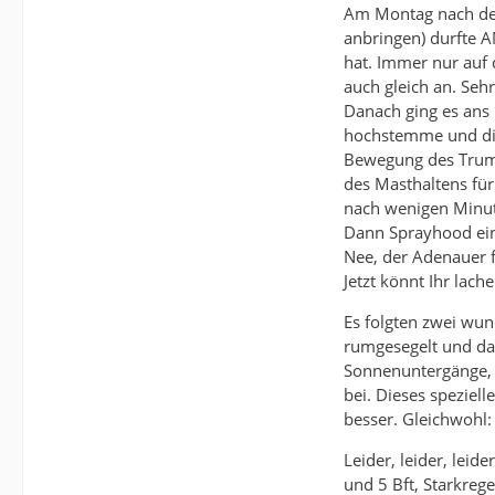
Am Montag nach der
anbringen) durfte A
hat. Immer nur auf 
auch gleich an. Seh
Danach ging es ans
hochstemme und die 
Bewegung des Trums
des Masthaltens fü
nach wenigen Minut
Dann Sprayhood einf
Nee, der Adenauer fe
Jetzt könnt Ihr lac
Es folgten zwei wun
rumgesegelt und da
Sonnenuntergänge, d
bei. Dieses speziel
besser. Gleichwohl:
Leider, leider, lei
und 5 Bft, Starkre