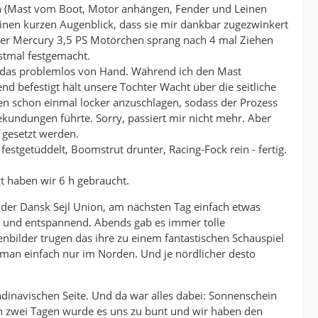
n (Mast vom Boot, Motor anhängen, Fender und Leinen
 einen kurzen Augenblick, dass sie mir dankbar zugezwinkert
nser Mercury 3,5 PS Motörchen sprang nach 4 mal Ziehen
rstmal festgemacht.
ht das problemlos von Hand. Während ich den Mast
d befestigt hält unsere Tochter Wacht über die seitliche
en schon einmal locker anzuschlagen, sodass der Prozess
undungen führte. Sorry, passiert mir nicht mehr. Aber
gesetzt werden.
stgetüddelt, Boomstrut drunter, Racing-Fock rein - fertig.
kt haben wir 6 h gebraucht.
 der Dansk Sejl Union, am nächsten Tag einfach etwas
t und entspannend. Abends gab es immer tolle
nbilder trugen das ihre zu einem fantastischen Schauspiel
t man einfach nur im Norden. Und je nördlicher desto
ndinavischen Seite. Und da war alles dabei: Sonnenschein
An zwei Tagen wurde es uns zu bunt und wir haben den