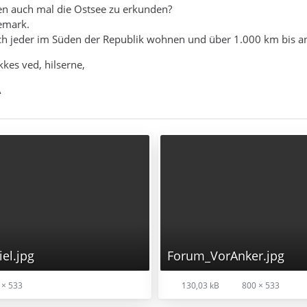
 auch mal die Ostsee zu erkunden?
emark.
eich jeder im Süden der Republik wohnen und über 1.000 km bis a
kkes ved, hilserne,
A
el.jpg
Forum_VorAnker.jpg
 × 533
130,03 kB
800 × 533