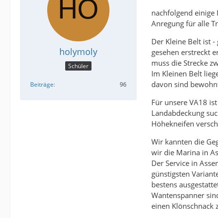
nachfolgend einige 
Anregung für alle T
Der Kleine Belt ist
holymoly
gesehen erstreckt e
muss die Strecke zw
Schüler
Im Kleinen Belt lie
davon sind bewohnt,
Beiträge
96
Für unsere VA18 ist
Landabdeckung suche
Höhekneifen verscha
Wir kannten die Geg
wir die Marina in A
Der Service in Asse
günstigsten Variant
bestens ausgestatte
Wantenspanner sind
einen Klönschnack z