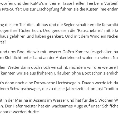
orfen und den KüMo's mit einer Tasse heißen Tee beim Vorbeif
ie Kite-Surfer: Bis zur Erschöpfung fuhren sie die Küstenlinie en
g diesem Tief die Luft aus und die Segler schalteten die Kerami
ogen ihre Tücher hoch. Und genossen die "Rauschefahrt" mit 5 kn
enhaus gefahren und haben geankert. Und mit dem Wind ein Nicke
res?
rund ums Boot die wir mit unserer GoPro-Kamera festgehalten hab
 Kiel dicht unter Land an der Ankerleine schwoien zu sehen. Nat
dem Wetter dann doch noch versöhnt, nachdem wir drei weitere 
g kannten wir sie aus früheren Urlauben ohne Boot schon ziemlich
t's dann noch eine Extrawoche Herbstsegeln. Davon werde ich da
em Schwipschwager, die zu dieser Jahreszeit schon fast Traditio
t in der Marina in Assens im Wasser und hat für die 5 Wochen W
 Der Hafenmeister hat ein wachsames Auge auf unser Schiffchen 
eparkt werden durfte.