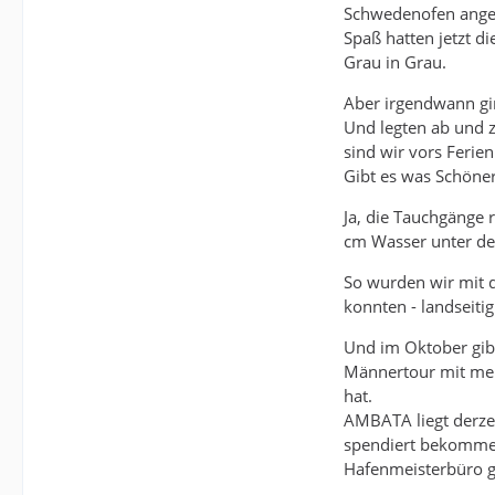
Schwedenofen angew
Spaß hatten jetzt d
Grau in Grau.
Aber irgendwann gin
Und legten ab und z
sind wir vors Feri
Gibt es was Schöne
Ja, die Tauchgänge 
cm Wasser unter dem
So wurden wir mit 
konnten - landseiti
Und im Oktober gib
Männertour mit mein
hat.
AMBATA liegt derzei
spendiert bekommen.
Hafenmeisterbüro g