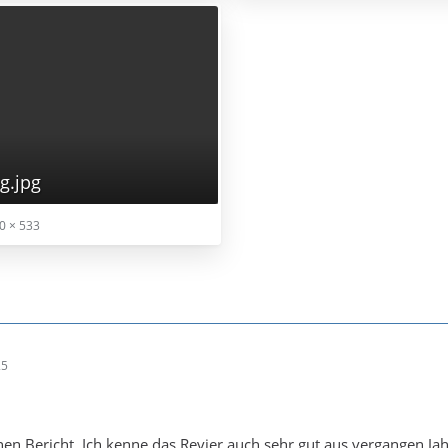
g.jpg
0 × 533
25
en Bericht. Ich kenne das Revier auch sehr gut aus vergangen Ja