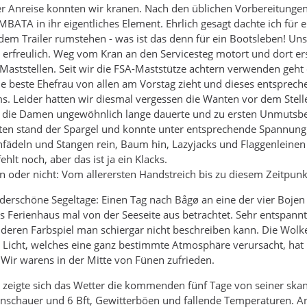
 Anreise konnten wir kranen. Nach den üblichen Vorbereitunge
MBATA in ihr eigentliches Element. Ehrlich gesagt dachte ich für
dem Trailer rumstehen - was ist das denn für ein Bootsleben! U
r erfreulich. Weg vom Kran an den Servicesteg motort und dort e
 Maststellen. Seit wir die FSA-Maststütze achtern verwenden ge
beste Ehefrau von allen am Vorstag zieht und dieses entsprechen
. Leider hatten wir diesmal vergessen die Wanten vor dem Stell
r die Damen ungewöhnlich lange dauerte und zu ersten Unmutsbek
en stand der Spargel und konnte unter entsprechende Spannung 
ädeln und Stangen rein, Baum hin, Lazyjacks und Flaggenleinen fe
hlt noch, aber das ist ja ein Klacks.
hen oder nicht: Vom allerersten Handstreich bis zu diesem Zeitpun
derschöne Segeltage: Einen Tag nach Bågø an eine der vier Bojen
s Ferienhaus mal von der Seeseite aus betrachtet. Sehr entspann
eren Farbspiel man schiergar nicht beschreiben kann. Die Wolke
le Licht, welches eine ganz bestimmte Atmosphäre verursacht, ha
 Wir warens in der Mitte von Fünen zufrieden.
der zeigte sich das Wetter die kommenden fünf Tage von seiner ska
genschauer und 6 Bft, Gewitterböen und fallende Temperaturen. 