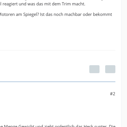
el reagiert und was das mit dem Trim macht.
 Motoren am Spiegel? Ist das noch machbar oder bekommt
#2
eine Menge Gewicht und zieht ordentlich das Heck runter. Die