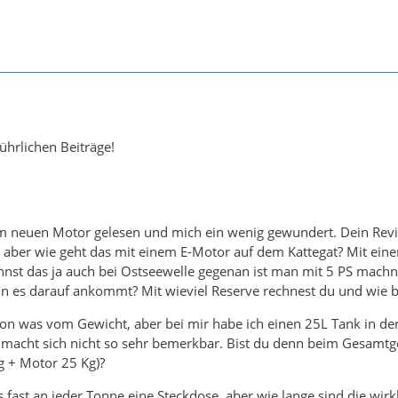
ührlichen Beiträge!
m neuen Motor gelesen und mich ein wenig gewundert. Dein Revier 
 aber wie geht das mit einem E-Motor auf dem Kattegat? Mit ein
nnst das ja auch bei Ostseewelle gegenan ist man mit 5 PS machn
n es darauf ankommt? Mit wieviel Reserve rechnest du und wie bis
n was vom Gewicht, aber bei mir habe ich einen 25L Tank in der Ba
 macht sich nicht so sehr bemerkbar. Bist du denn beim Gesamtge
g + Motor 25 Kg)?
es fast an jeder Tonne eine Steckdose, aber wie lange sind die wi