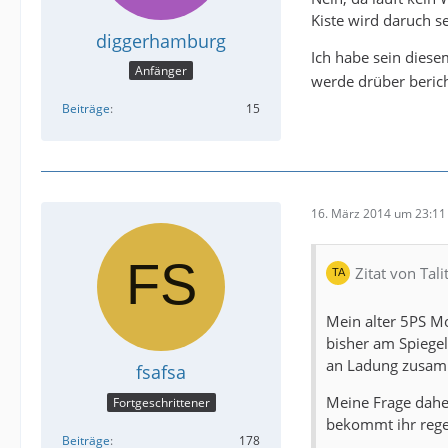
Kiste wird daruch s
diggerhamburg
Ich habe sein diese
Anfänger
werde drüber beric
Beiträge
15
16. März 2014 um 23:11
Zitat von Tali
Mein alter 5PS Mo
bisher am Spiege
an Ladung zusamme
fsafsa
Meine Frage dahe
Fortgeschrittener
bekommt ihr rege
Beiträge
178