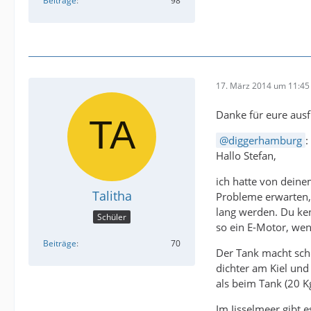
Beiträge
98
17. März 2014 um 11:45
Danke für eure ausf
diggerhamburg
:
Hallo Stefan,
ich hatte von deine
Talitha
Probleme erwarten,
lang werden. Du ke
Schüler
so ein E-Motor, wen
Beiträge
70
Der Tank macht scho
dichter am Kiel und
als beim Tank (20 K
Im Ijsselmeer gibt 