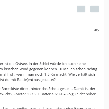
#5
ist die Ostsee. In der Schlei würde ich auch keine
em bisschen Wind gegenan können 10 Meilen schon richtig
mal froh, wenn man noch 1,5 Kn macht. Wie verhält sich
t du mit Battie(en) ausgestattet?
ckskiste direkt hinter das Schott gestellt. Damit ist der
wicht (E-Motor 12KG + Batterie ?? AH= ??kg ) nicht höher
rklichen Ladezeiten, wenn ich wenigstens eine Reserve von