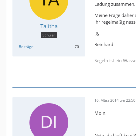
Ladung zusammen. Ic
Meine Frage daher 
ihr regelmäßig nass
Talitha
lg,
Schüler
Reinhard
Beiträge
70
Segeln ist ein Wasse
16. März 2014 um 22:50
Moin.
Nein, da läuft kein 