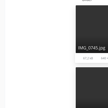
IMG_0745.jpg
67,2 kB
640 