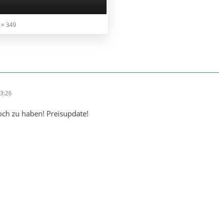
 × 349
3:26
noch zu haben! Preisupdate!