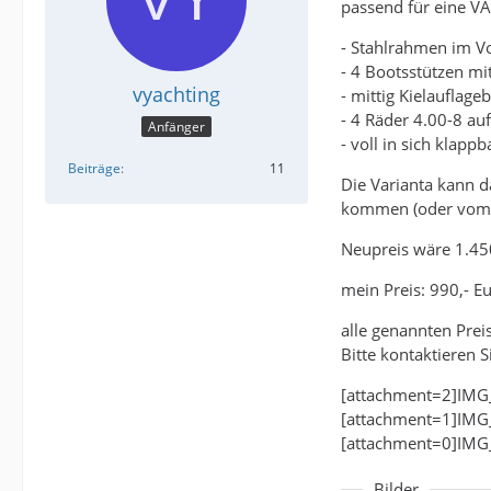
passend für eine VA
- Stahlrahmen im Vo
- 4 Bootsstützen mi
vyachting
- mittig Kielauflageb
- 4 Räder 4.00-8 au
Anfänger
- voll in sich klap
Beiträge
11
Die Varianta kann d
kommen (oder vom Wi
Neupreis wäre 1.45
mein Preis: 990,- E
alle genannten Prei
Bitte kontaktieren 
[attachment=2]IMG
[attachment=1]IMG
[attachment=0]IMG
Bilder