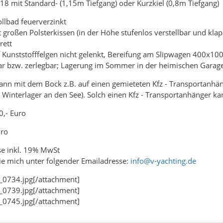
18 mit Standard- (1,15m Tiefgang) oder Kurzkiel (0,8m Tiefgang)
llbad feuerverzinkt
t großen Polsterkissen (in der Höhe stufenlos verstellbar und kla
rett
f Kunststofffelgen nicht gelenkt, Bereifung am Slipwagen 400x100
pbar bzw. zerlegbar; Lagerung im Sommer in der heimischen Gara
ann mit dem Bock z.B. auf einen gemieteten Kfz - Transportanhä
nterlager an den See). Solch einen Kfz - Transportanhänger kann
0,- Euro
uro
se inkl. 19% MwSt
Sie mich unter folgender Emailadresse:
info@v-yachting.de
_0734.jpg[/attachment]
_0739.jpg[/attachment]
_0745.jpg[/attachment]