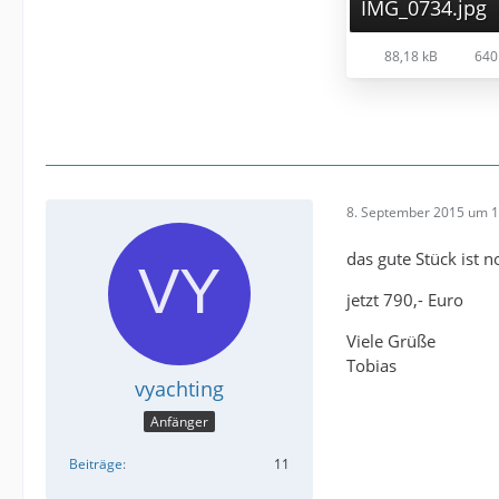
IMG_0734.jpg
88,18 kB
640
8. September 2015 um 1
das gute Stück ist 
jetzt 790,- Euro
Viele Grüße
Tobias
vyachting
Anfänger
Beiträge
11