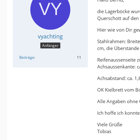
die Lagerböcke wur
Querschott auf den h
Hier wie von Dir g
vyachting
Stahlrahmen: Breite 
Anfänger
cm, die Überstände
Beiträge
11
Reifenaussenseite z
Achsaussenkante: c
Achsabstand: ca. 1
OK Kielbrett vom B
Alle Angaben ohne
Ich hoffe ich konnte
Viele Grüße
Tobias