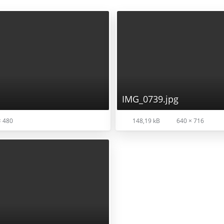
IMG_0739.jpg
× 480
148,19 kB
640 × 716