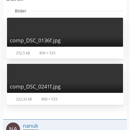
Bilder
comp_DSC_0136f.jpg
252,5 kB
800 × 533
comp_DSC_0241f.jpg
222,32 kB
800 × 533
nanuk