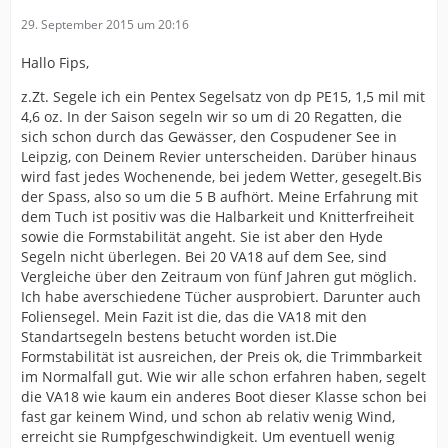
29. September 2015 um 20:16
Hallo Fips,
z.Zt. Segele ich ein Pentex Segelsatz von dp PE15, 1,5 mil mit
4,6 oz. In der Saison segeln wir so um di 20 Regatten, die
sich schon durch das Gewässer, den Cospudener See in
Leipzig, con Deinem Revier unterscheiden. Darüber hinaus
wird fast jedes Wochenende, bei jedem Wetter, gesegelt.Bis
der Spass, also so um die 5 B aufhört. Meine Erfahrung mit
dem Tuch ist positiv was die Halbarkeit und Knitterfreiheit
sowie die Formstabilität angeht. Sie ist aber den Hyde
Segeln nicht überlegen. Bei 20 VA18 auf dem See, sind
Vergleiche über den Zeitraum von fünf Jahren gut möglich.
Ich habe averschiedene Tücher ausprobiert. Darunter auch
Foliensegel. Mein Fazit ist die, das die VA18 mit den
Standartsegeln bestens betucht worden ist.Die
Formstabilität ist ausreichen, der Preis ok, die Trimmbarkeit
im Normalfall gut. Wie wir alle schon erfahren haben, segelt
die VA18 wie kaum ein anderes Boot dieser Klasse schon bei
fast gar keinem Wind, und schon ab relativ wenig Wind,
erreicht sie Rumpfgeschwindigkeit. Um eventuell wenig