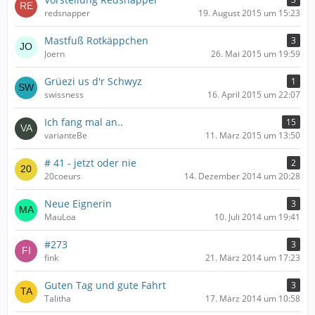
redsnapper
19. August 2015 um 15:23
Mastfuß Rotkäppchen
3
Joern
26. Mai 2015 um 19:59
Grüezi us d'r Schwyz
1
swissness
16. April 2015 um 22:07
Ich fang mal an..
15
varianteBe
11. März 2015 um 13:50
# 41 - jetzt oder nie
2
20coeurs
14. Dezember 2014 um 20:28
Neue Eignerin
3
MauLoa
10. Juli 2014 um 19:41
#273
3
fink
21. März 2014 um 17:23
Guten Tag und gute Fahrt
3
Talitha
17. März 2014 um 10:58