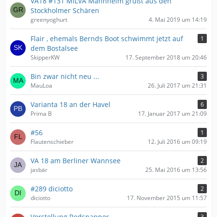
VA18 #131 MILVA Mannheim grüßt aus den
Stockholmer Schären
greenyoghurt
4. Mai 2019 um 14:19
Flair , ehemals Bernds Boot schwimmt jetzt auf
1
dem Bostalsee
SkipperKW
17. September 2018 um 20:46
Bin zwar nicht neu ...
3
MauLoa
26. Juli 2017 um 21:31
Varianta 18 an der Havel
6
Prima B
17. Januar 2017 um 21:09
#56
1
Flautenschieber
12. Juli 2016 um 09:19
VA 18 am Berliner Wannsee
2
jasbär
25. Mai 2016 um 13:56
#289 diciotto
2
diciotto
17. November 2015 um 11:57
Vorstellung Redsnapper
3