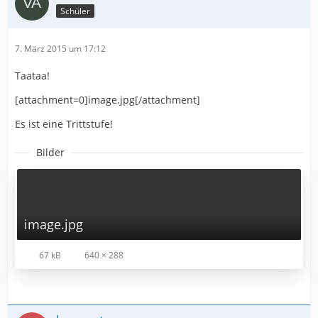
Schüler
7. März 2015 um 17:12
Taataa!
[attachment=0]image.jpg[/attachment]
Es ist eine Trittstufe!
Bilder
image.jpg
67 kB
640 × 288