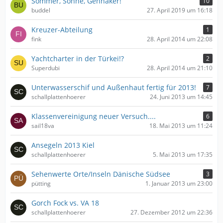
Sommer, Sonne, Gennaker!
10
buddel
27. April 2019 um 16:18
Kreuzer-Abteilung
1
fink
28. April 2014 um 22:08
Yachtcharter in der Türkei!?
2
Superdubi
28. April 2014 um 21:10
Unterwasserschif und Außenhaut fertig für 2013!
7
schallplattenhoerer
24. Juni 2013 um 14:45
Klassenvereinigung neuer Versuch....
6
sail18va
18. Mai 2013 um 11:24
Ansegeln 2013 Kiel
schallplattenhoerer
5. Mai 2013 um 17:35
Sehenwerte Orte/Inseln Dänische Südsee
3
pütting
1. Januar 2013 um 23:00
Gorch Fock vs. VA 18
schallplattenhoerer
27. Dezember 2012 um 22:36