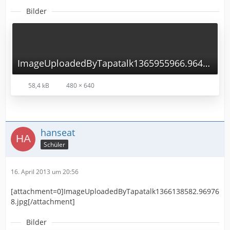
Bilder
ImageUploadedByTapatalk1365955966.964920.jpg
58,4 kB
480 × 640
hanseat
Schüler
16. April 2013 um 20:56
[attachment=0]ImageUploadedByTapatalk1366138582.96976
8.jpg[/attachment]
Bilder