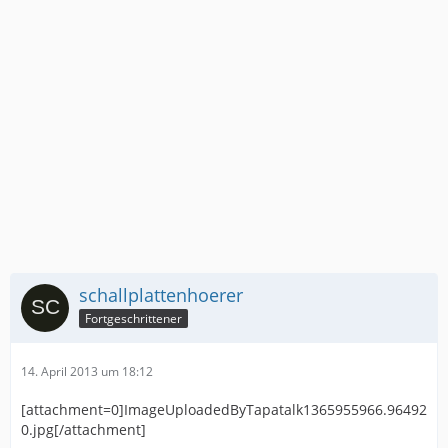
schallplattenhoerer
Fortgeschrittener
14. April 2013 um 18:12
[attachment=0]ImageUploadedByTapatalk1365955966.96492
0.jpg[/attachment]