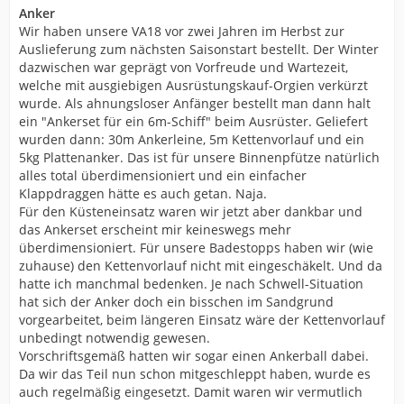
Anker
Wir haben unsere VA18 vor zwei Jahren im Herbst zur
Auslieferung zum nächsten Saisonstart bestellt. Der Winter
dazwischen war geprägt von Vorfreude und Wartezeit,
welche mit ausgiebigen Ausrüstungskauf-Orgien verkürzt
wurde. Als ahnungsloser Anfänger bestellt man dann halt
ein "Ankerset für ein 6m-Schiff" beim Ausrüster. Geliefert
wurden dann: 30m Ankerleine, 5m Kettenvorlauf und ein
5kg Plattenanker. Das ist für unsere Binnenpfütze natürlich
alles total überdimensioniert und ein einfacher
Klappdraggen hätte es auch getan. Naja.
Für den Küsteneinsatz waren wir jetzt aber dankbar und
das Ankerset erscheint mir keineswegs mehr
überdimensioniert. Für unsere Badestopps haben wir (wie
zuhause) den Kettenvorlauf nicht mit eingeschäkelt. Und da
hatte ich manchmal bedenken. Je nach Schwell-Situation
hat sich der Anker doch ein bisschen im Sandgrund
vorgearbeitet, beim längeren Einsatz wäre der Kettenvorlauf
unbedingt notwendig gewesen.
Vorschriftsgemäß hatten wir sogar einen Ankerball dabei.
Da wir das Teil nun schon mitgeschleppt haben, wurde es
auch regelmäßig eingesetzt. Damit waren wir vermutlich