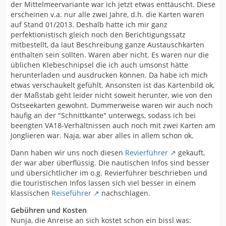
der Mittelmeervariante war ich jetzt etwas enttäuscht. Diese
erscheinen v.a. nur alle zwei Jahre, d.h. die Karten waren
auf Stand 01/2013. Deshalb hatte ich mir ganz
perfektionistisch gleich noch den Berichtigungssatz
mitbestellt, da laut Beschreibung ganze Austauschkarten
enthalten sein sollten. Waren aber nicht. Es waren nur die
üblichen Klebeschnipsel die ich auch umsonst hätte
herunterladen und ausdrucken können. Da habe ich mich
etwas verschaukelt gefühlt. Ansonsten ist das Kartenbild ok,
der Maßstab geht leider nicht soweit herunter, wie von den
Ostseekarten gewohnt. Dummerweise waren wir auch noch
häufig an der "Schnittkante" unterwegs, sodass ich bei
beengten VA18-Verhältnissen auch noch mit zwei Karten am
Jonglieren war. Naja, war aber alles in allem schon ok.
Dann haben wir uns noch diesen
Revierführer
gekauft,
der war aber überflüssig. Die nautischen Infos sind besser
und übersichtlicher im o.g. Revierführer beschrieben und
die touristischen Infos lassen sich viel besser in einem
klassischen
Reiseführer
nachschlagen.
Gebühren und Kosten
Nunja, die Anreise an sich kostet schon ein bissl was: