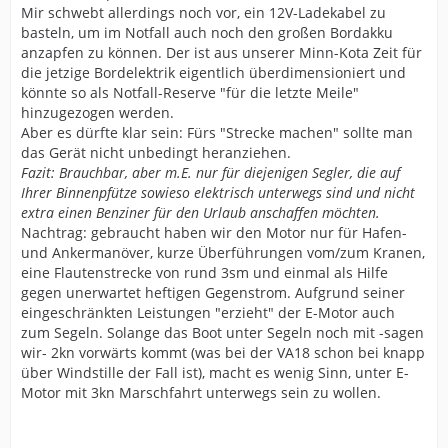
Mir schwebt allerdings noch vor, ein 12V-Ladekabel zu
basteln, um im Notfall auch noch den großen Bordakku
anzapfen zu können. Der ist aus unserer Minn-Kota Zeit für
die jetzige Bordelektrik eigentlich überdimensioniert und
könnte so als Notfall-Reserve "für die letzte Meile"
hinzugezogen werden.
Aber es dürfte klar sein: Fürs "Strecke machen" sollte man
das Gerät nicht unbedingt heranziehen.
Fazit: Brauchbar, aber m.E. nur für diejenigen Segler, die auf
Ihrer Binnenpfütze sowieso elektrisch unterwegs sind und nicht
extra einen Benziner für den Urlaub anschaffen möchten.
Nachtrag: gebraucht haben wir den Motor nur für Hafen-
und Ankermanöver, kurze Überführungen vom/zum Kranen,
eine Flautenstrecke von rund 3sm und einmal als Hilfe
gegen unerwartet heftigen Gegenstrom. Aufgrund seiner
eingeschränkten Leistungen "erzieht" der E-Motor auch
zum Segeln. Solange das Boot unter Segeln noch mit -sagen
wir- 2kn vorwärts kommt (was bei der VA18 schon bei knapp
über Windstille der Fall ist), macht es wenig Sinn, unter E-
Motor mit 3kn Marschfahrt unterwegs sein zu wollen.