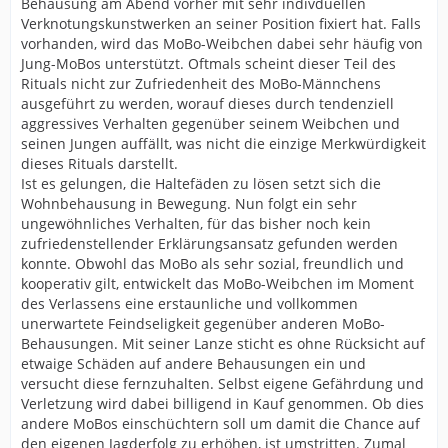
Behausung am Abend vorher mit sehr indivduellen
Verknotungskunstwerken an seiner Position fixiert hat. Falls
vorhanden, wird das MoBo-Weibchen dabei sehr häufig von
Jung-MoBos unterstützt. Oftmals scheint dieser Teil des
Rituals nicht zur Zufriedenheit des MoBo-Männchens
ausgeführt zu werden, worauf dieses durch tendenziell
aggressives Verhalten gegenüber seinem Weibchen und
seinen Jungen auffällt, was nicht die einzige Merkwürdigkeit
dieses Rituals darstellt.
Ist es gelungen, die Haltefäden zu lösen setzt sich die
Wohnbehausung in Bewegung. Nun folgt ein sehr
ungewöhnliches Verhalten, für das bisher noch kein
zufriedenstellender Erklärungsansatz gefunden werden
konnte. Obwohl das MoBo als sehr sozial, freundlich und
kooperativ gilt, entwickelt das MoBo-Weibchen im Moment
des Verlassens eine erstaunliche und vollkommen
unerwartete Feindseligkeit gegenüber anderen MoBo-
Behausungen. Mit seiner Lanze sticht es ohne Rücksicht auf
etwaige Schäden auf andere Behausungen ein und
versucht diese fernzuhalten. Selbst eigene Gefährdung und
Verletzung wird dabei billigend in Kauf genommen. Ob dies
andere MoBos einschüchtern soll um damit die Chance auf
den eigenen Jagderfolg zu erhöhen, ist umstritten. Zumal