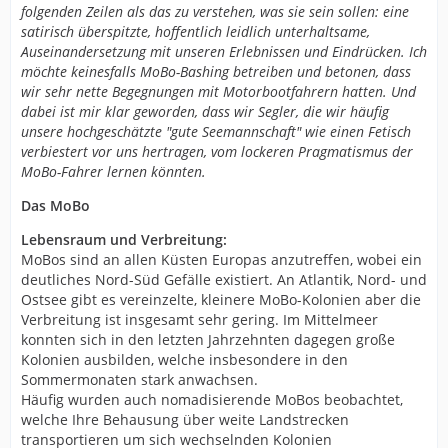
folgenden Zeilen als das zu verstehen, was sie sein sollen: eine
satirisch überspitzte, hoffentlich leidlich unterhaltsame,
Auseinandersetzung mit unseren Erlebnissen und Eindrücken. Ich
möchte keinesfalls MoBo-Bashing betreiben und betonen, dass
wir sehr nette Begegnungen mit Motorbootfahrern hatten. Und
dabei ist mir klar geworden, dass wir Segler, die wir häufig
unsere hochgeschätzte "gute Seemannschaft" wie einen Fetisch
verbiestert vor uns hertragen, vom lockeren Pragmatismus der
MoBo-Fahrer lernen könnten.
Das MoBo
Lebensraum und Verbreitung:
MoBos sind an allen Küsten Europas anzutreffen, wobei ein
deutliches Nord-Süd Gefälle existiert. An Atlantik, Nord- und
Ostsee gibt es vereinzelte, kleinere MoBo-Kolonien aber die
Verbreitung ist insgesamt sehr gering. Im Mittelmeer
konnten sich in den letzten Jahrzehnten dagegen große
Kolonien ausbilden, welche insbesondere in den
Sommermonaten stark anwachsen.
Häufig wurden auch nomadisierende MoBos beobachtet,
welche Ihre Behausung über weite Landstrecken
transportieren um sich wechselnden Kolonien