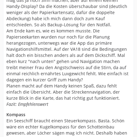
mag das ja noch Sinn machen, aber auf einem kleinen
Handy-Display? Da die Kosten überschaubar sind (deutlich
weniger als der Papierkartensatz, dafür die doppelte
Abdeckung) habe ich mich dann doch zum Kauf
entschieden. So als Backup-Lösung für den Notfall.
Am Ende kam es, wie es kommen musste. Die
Papierseekarten wurden nur noch für die Planung
herangezogen, unterwegs war die App das primäre
Navigationshilfsmittel. Auf der VA18 sind die Bedingungen
halt doch ein bisschen anders als auf dem Dickschiff. Mal
eben kurz "nach unten" gehen und Navigation machen
treibt meiner Frau den Angstschweiss auf die Stirn, da auf
einmal reichlich ernährtes Luvgewicht fehlt. Wie einfach ist
dagegen ein kurzer Griff zum Handy?
Planen macht auf dem Handy keinen Spaß, dazu fehlt
einfach die Übersicht. Aber die Streckennavigation, der
kurze Blick in die Karte, das hat richtig gut funktioniert.
Fazit: Empfehlenswert
Kompass
Ein Seeschiff braucht einen Steuerkompass. Basta. Schön
wäre ein echter Kugelkompass für den Schotteinbau
gewesen, aber Löcher sägen mag ich nicht. Deshalb haben