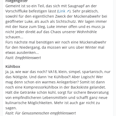
Fliegengitter
Gemeint ist so ein Teil, das sich mit Saugnapf an der
Vorschiffluke befestigen lässt (
Link
). Sehr praktisch,
sowohl für den eigentlichen Zweck der Mückenabwehr bei
geöffneter Luke, als auch als Sichtschutz. Wir lagen immer
mit der Nase zum Steg, Luke immer offen und es muss ja
nicht jeder direkt auf das Chaos unserer Wohnhöhle
schauen...
Fürs nächste mal benötigen wir noch eine Mückenabwehr
für den Niedergang, da müssen wir uns über Winter mal
etwas ausdenken...
Fazit: Empfehlenswert
Kühlbox
Ja, ja, wie war das noch? VA18, klein, simpel, spartanisch, nur
das Nötigste. Und dann 'ne Kühlbox?! Aber Logisch! Wer
mag denn schon ein warmes Anlegerbier? Somit ist dann
noch eine Kompressorkühlbox in der Backskiste gelandet.
Hält die Getränke schön kühl, sorgt für sichere Bevorratung
von empfindlicheren Lebensmitteln und schafft ganz neue
kulinarische Möglichkeiten. Mehr ist auch gar nicht zu
sagen.
Fazit: Für Genussmenschen empfehlenswert