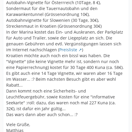
Autobahn-Vignette für Österrreich (10Tage, 8 €),
Sondermaut für die Tauernautobahn und den
Karawankentunnel (Grössenordnung 10€),
Autobahnvignette für Slowenien (30 Tage, 30€),
Streckenmaut in Kroatien (Grössenordnung 30€)
In der Marina kostet das Ein- und Auskranen, der Parkplatz
für Auto und Trailer, sowie der Liegeplatz an sich. Die
genauen Gebühren und evtl. Vergünstigungen lassen sich
im Internet nachschlagen (
Preisliste
)
Kroatien möchte auch noch ein bissl was haben. Die
"Vignette" (die keine Vignette mehr ist, sondern nur noch
eine Papierrechnung) kostet für 30 Tage 400 Kuna (ca. 58€).
Es gibt auch eine 14 Tage Vignette, wir waren aber 16 Tage
im Wasser... :? Beim nächsten Besuch gibt es aber wohl
Rabatt...
Dann kommt noch eine Sicherheits- und
Leuchtfeuergebühr, sowie Kosten für eine "informative
Seekarte" :roll: dazu, das waren noch mal 227 Kuna (ca.
32€), ist dafür ein Jahr gültig...
Das wars dann aber auch schon... :?
Viele Grüße,
Matthias