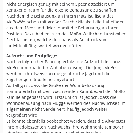
nicht energisch genug mit seinem Speer attackiert um
genügend Raum für die eigene Behausung zu schaffen.
Nachdem die Behausung an ihrem Platz ist, fischt das
MoBo-Weibchen mit großer Geschicklichkeit die Haltefäden
aus dem Meer und fixiert damit die Behausung an ihrer
Position. Dazu bedient sich das MoBo-Weibchen kunstvoller
Flechtarbeiten, welche durchaus als Ausdruck von
Individualität gewertet werden dürfen.
Aufzucht und Brutpflege:
Nach erfolgreicher Paarung erfolgt die Aufzucht der Jung-
MoBos innerhalb der Wohnbehausung. Die Jung-MoBos
werden schrittweise an die gefährliche Jagd und die
zugehörigen Rituale herangeführt.
Auffällig ist, dass die Größe der Wohnbehausung
kontinuierlich mit dem wachsenden Raumbedarf der MoBo
Familie angepasst wird. Erstaunlich ist jedoch, dass die
Wohnbehausung nach Flügge-werden des Nachwuchses im
allgemeinen nicht verkleinert, häufig jedoch weiter
vergrößert wird.
Es konnte ebenfalls beobachtet werden, dass die Alt-MoBos
Ihrem adoleszenten Nachwuchs Ihre Wohnhöhle temporär
überlassen. Dies wird dann zu geheimnisvollen