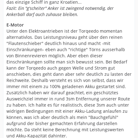
das einzige Schiff in ganz Kroatien...
Fazit: Ein "g'scheiter" Anker ist zwingend notwendig, der
Ankerball darf auch zuhause bleiben.
E-Motor
Unter den Elektroantrieben ist der Torqeedo momentan
alternativlos. Das Leistungsniveau geht über den reinen
"Flautenschieber" deutlich hinaus und macht -mit
Einschränkungen- eben auch "richtige" Törns ausserhalb
von Binnenrevieren möglich. Aber eben dieser
Einschränkungen sollte man sich bewusst sein. Bei Bedarf
kann der Torqeedo auch gegen Welle und Strom gut
anschieben, dies geht dann aber sehr deutlich zu lasten der
Reichweite. Deshalb versteht es sich von selbst, dass wir
immer mit einem zu 100% geladenen Akku gestartet sind.
Zusätzlich haben wir darauf geachtet, ein geschütztes
Ausweichziel immer in rund 3sm Entfernung unserer Route
zu haben. Ich halte es für realistisch, diese 3sm auch unter
widrigen Bedingungen mit einer Akku-Ladung anlaufen zu
können, was ich aber deutlich als mein "Bauchgefühl"
aufgrund der bisher gemachten Erfahrung darstellen
möchte. Da steht keine Berechnung mit Leistungswerten
und Akku-Kapazität dahinter.