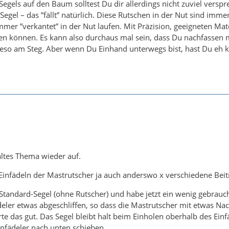
Segels auf den Baum solltest Du dir allerdings nicht zuviel verspr
egel – das ”fällt” natürlich. Diese Rutschen in der Nut sind imme
mmer ”verkantet” in der Nut laufen. Mit Präzision, geeigneten Mat
en können. Es kann also durchaus mal sein, dass Du nachfassen m
eso am Steg. Aber wenn Du Einhand unterwegs bist, hast Du eh ke
ltes Thema wieder auf.
infädeln der Mastrutscher ja auch anderswo x verschiedene Beit
n Standard-Segel (ohne Rutscher) und habe jetzt ein wenig gebra
eler etwas abgeschliffen, so dass die Mastrutscher mit etwas N
rte das gut. Das Segel bleibt halt beim Einholen oberhalb des E
nfädeler nach unten schieben.