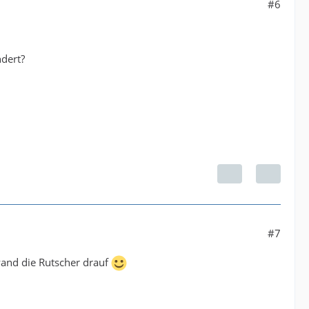
#6
ndert?
#7
fwand die Rutscher drauf