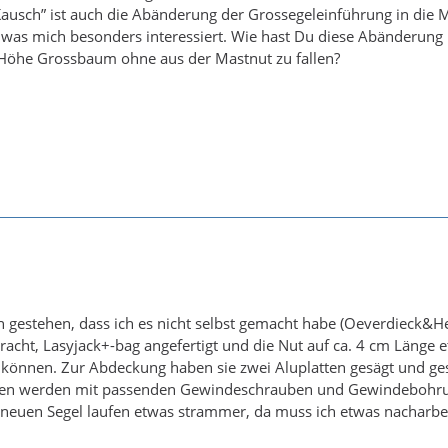
ausch” ist auch die Abänderung der Grossegeleinführung in die Ma
, was mich besonders interessiert. Wie hast Du diese Abänderung i
 Höhe Grossbaum ohne aus der Mastnut zu fallen?
 gestehen, dass ich es nicht selbst gemacht habe (Oeverdieck&Hein
acht, Lasyjack+-bag angefertigt und die Nut auf ca. 4 cm Länge et
können. Zur Abdeckung haben sie zwei Aluplatten gesägt und gesc
tten werden mit passenden Gewindeschrauben und Gewindebohrun
euen Segel laufen etwas strammer, da muss ich etwas nacharbeit