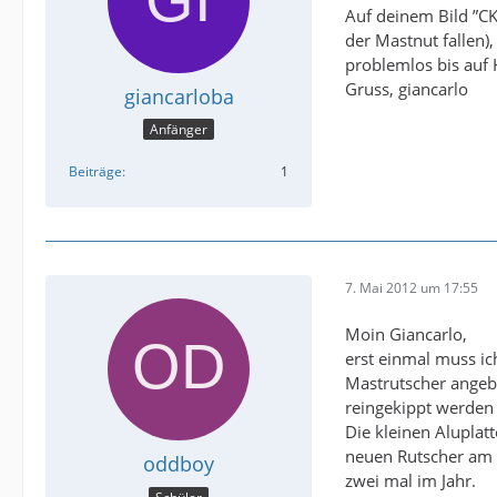
Auf deinem Bild ”CK
der Mastnut fallen)
problemlos bis auf
Gruss, giancarlo
giancarloba
Anfänger
Beiträge
1
7. Mai 2012 um 17:55
Moin Giancarlo,
erst einmal muss ich
Mastrutscher angebr
reingekippt werden 
Die kleinen Alupla
neuen Rutscher am n
oddboy
zwei mal im Jahr.