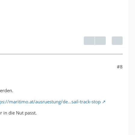
#8
werden.
tps://maritimo.at/ausruestung/de…sail-track-stop
 in die Nut passt.