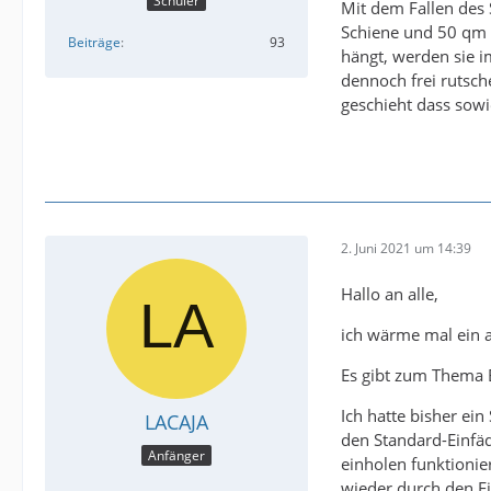
Schüler
Mit dem Fallen des 
Schiene und 50 qm S
Beiträge
93
hängt, werden sie i
dennoch frei rutsch
geschieht dass sowi
2. Juni 2021 um 14:39
Hallo an alle,
ich wärme mal ein a
Es gibt zum Thema E
Ich hatte bisher ei
LACAJA
den Standard-Einfäd
Anfänger
einholen funktionie
wieder durch den Ei