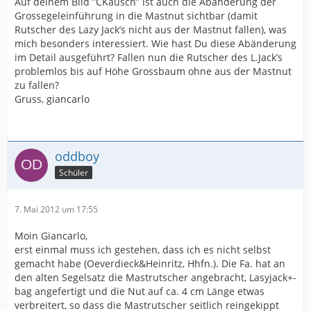
Auf deinem Bild ”CKausch” ist auch die Abänderung der
Grossegeleinführung in die Mastnut sichtbar (damit
Rutscher des Lazy Jack’s nicht aus der Mastnut fallen), was
mich besonders interessiert. Wie hast Du diese Abänderung
im Detail ausgeführt? Fallen nun die Rutscher des L.Jack’s
problemlos bis auf Höhe Grossbaum ohne aus der Mastnut
zu fallen?
Gruss, giancarlo
oddboy
Schüler
7. Mai 2012 um 17:55
Moin Giancarlo,
erst einmal muss ich gestehen, dass ich es nicht selbst
gemacht habe (Oeverdieck&Heinritz, Hhfn.). Die Fa. hat an
den alten Segelsatz die Mastrutscher angebracht, Lasyjack+-
bag angefertigt und die Nut auf ca. 4 cm Länge etwas
verbreitert, so dass die Mastrutscher seitlich reingekippt